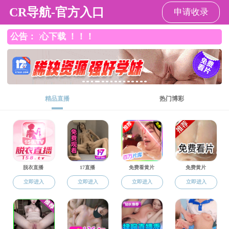
美女做爱
Toggle
navigati
组织机构
> 院办公室
> 团委